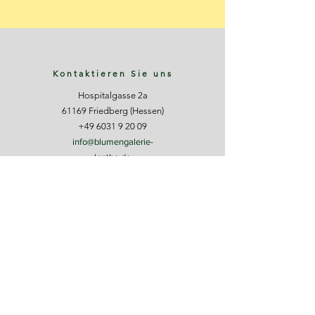
Kontaktieren Sie uns
Hospitalgasse 2a
61169 Friedberg (Hessen)
+49 6031 9 20 09
info@blumengalerie-
lenthe.de
Öffnungszeiten
Mo - Fr: 10-15 Uhr
Mittwoch: 10-14 Uhr
Sa: 10-14 Uhr
Impressum
Datenschutz
© 2026 Blumengalerie B. Lenthe